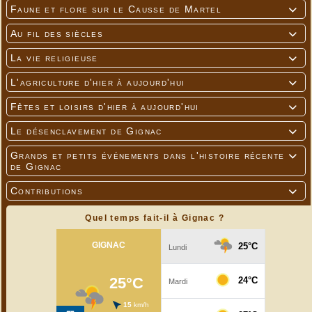
Faune et flore sur le Causse de Martel

Au fil des siècles

La vie religieuse

L'agriculture d'hier à aujourd'hui

Fêtes et loisirs d'hier à aujourd'hui

Le désenclavement de Gignac

Grands et petits événements dans l'histoire récente

de Gignac
Contributions

Quel temps fait-il à Gignac ?