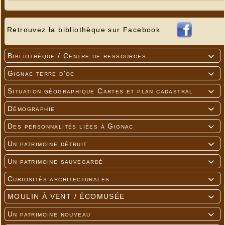
Retrouvez la bibliothèque sur Facebook
Bibliothèque / Centre de ressources

Gignac terre d'oc

Situation géographique Cartes et plan cadastral

Démographie

Des personnalités liées à Gignac

Un patrimoine détruit

Un patrimoine sauvegardé

Curiosités architecturales

MOULIN À VENT / ÉCOMUSÉE

Un patrimoine nouveau
