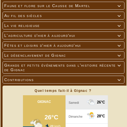
Faune et flore sur le Causse de Martel

Au fil des siècles

La vie religieuse

L'agriculture d'hier à aujourd'hui

Fêtes et loisirs d'hier à aujourd'hui

Le désenclavement de Gignac

Grands et petits événements dans l'histoire récente

de Gignac
Contributions

Quel temps fait-il à Gignac ?