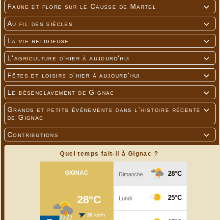
Faune et flore sur le Causse de Martel

Au fil des siècles

La vie religieuse

L'agriculture d'hier à aujourd'hui

Fêtes et loisirs d'hier à aujourd'hui

Le désenclavement de Gignac

Grands et petits événements dans l'histoire récente

de Gignac
Contributions

Quel temps fait-il à Gignac ?