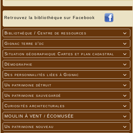
Retrouvez la bibliothèque sur Facebook
Bibliothèque / Centre de ressources

Gignac terre d'oc

Situation géographique Cartes et plan cadastral

Démographie

Des personnalités liées à Gignac

Un patrimoine détruit

Un patrimoine sauvegardé

Curiosités architecturales

MOULIN À VENT / ÉCOMUSÉE

Un patrimoine nouveau
