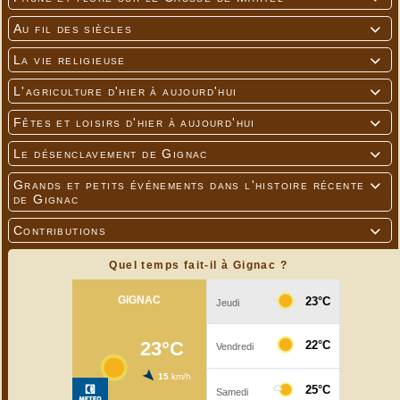
Au fil des siècles

La vie religieuse

L'agriculture d'hier à aujourd'hui

Fêtes et loisirs d'hier à aujourd'hui

Le désenclavement de Gignac

Grands et petits événements dans l'histoire récente

de Gignac
Contributions

Quel temps fait-il à Gignac ?