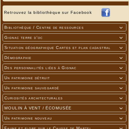
Retrouvez la bibliothèque sur Facebook
Bibliothèque / Centre de ressources

Gignac terre d'oc

Situation géographique Cartes et plan cadastral

Démographie

Des personnalités liées à Gignac

Un patrimoine détruit

Un patrimoine sauvegardé

Curiosités architecturales

MOULIN À VENT / ÉCOMUSÉE

Un patrimoine nouveau

Faune et flore sur le Causse de Martel
