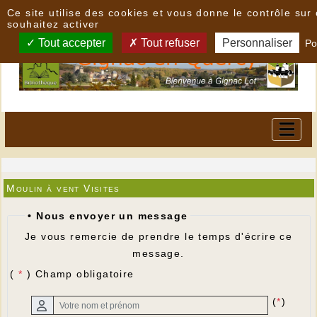
Panneau de gestion des cookies
Ce site utilise des cookies et vous donne le contrôle su
souhaitez activer
Tout accepter
Tout refuser
Personnaliser
Po
Moulin à vent Visites
• Nous envoyer un message
Je vous remercie de prendre le temps d'écrire ce
message.
(
*
) Champ obligatoire
(
*
)