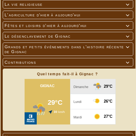
La vie religieuse

L'agriculture d'hier à aujourd'hui

Fêtes et loisirs d'hier à aujourd'hui

Le désenclavement de Gignac

Grands et petits événements dans l'histoire récente

de Gignac
Contributions

Quel temps fait-il à Gignac ?