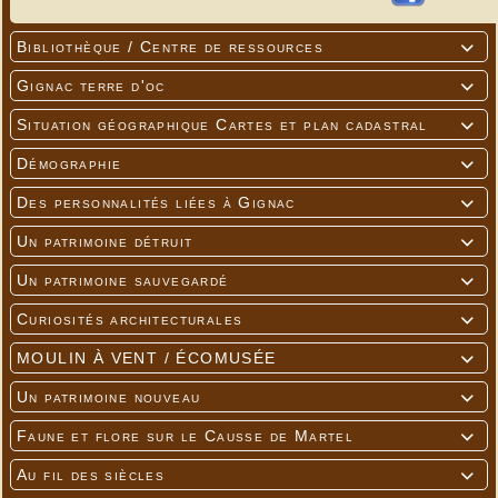
Bibliothèque / Centre de ressources

Gignac terre d'oc

Situation géographique Cartes et plan cadastral

Démographie

Des personnalités liées à Gignac

Un patrimoine détruit

Un patrimoine sauvegardé

Curiosités architecturales

MOULIN À VENT / ÉCOMUSÉE

Un patrimoine nouveau

Faune et flore sur le Causse de Martel

Au fil des siècles
