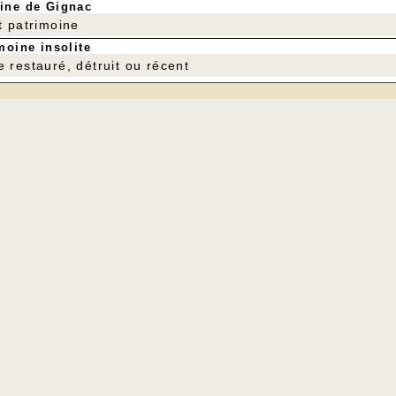
ine de Gignac
t patrimoine
moine insolite
e restauré, détruit ou récent