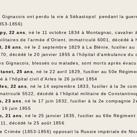
 Gignacois ont perdu la vie à Sébastopol pendant la guer
1853-1856)
py, 22 ans
, né le 11 octobre 1834 à Montagnac, cavalier 
ilitaires de l’armée d’Orient, immatriculé 6001, décédé à
l, 26 ans
, né le 2 septembre 1829 à La Blénie, fusilier a
570, décédé le 20 janvier 1855 à l’hôpital d'ambulance du 
es Gignacois, blessés ou malades, sont morts après évacuat
tanet, 25 ans
, né le 22 avril 1829, fusilier au 50e Régim
 à l’hôpital civil d’Arles le 26 juillet 1854
lles, 22 ans
, né le 14 septembre 1833, fusilier à la 3e co
matriculé 5522, décédé à l’hôpital militaire de Constantin
s, 23 ans
, né le 17 juin 1832, fusilier à la 2e compagnie 2
e 16 juin 1855
ac, 21 ans
, né le 25 janvier 1835, fusilier au 66e Régimen
311, décédé le 25 août 1856
e Crimée (1853-1856) opposait la Russie impériale de Nico