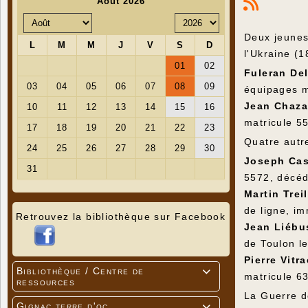
Deux jeunes
l'Ukraine (
Fuleran Del
équipages m
Jean Chaza
matricule 5
Quatre autr
Joseph Cas
5572, décédé
Martin Trei
de ligne, im
Retrouvez la bibliothèque sur Facebook
Jean Liébu
de Toulon l
Pierre Vitr
Bibliothèque / Centre de

matricule 6
ressources
La Guerre d
Gignac terre d'oc
