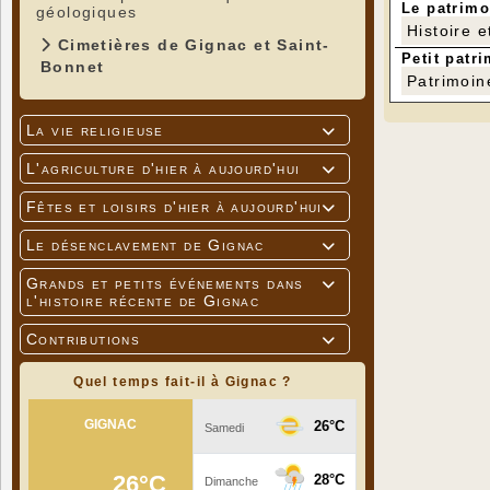
Le patrimo
géologiques
Histoire e
Cimetières de Gignac et Saint-
Petit patri
Bonnet
Patrimoin
La vie religieuse

L'agriculture d'hier à aujourd'hui

Fêtes et loisirs d'hier à aujourd'hui

Le désenclavement de Gignac

Grands et petits événements dans

l'histoire récente de Gignac
Contributions

Quel temps fait-il à Gignac ?