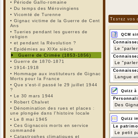
•
Période Gallo-romaine
•
Du temps des Mérovingiens
•
Vicomté de Turenne
Testez vos 
•
Gignac victime de la Guerre de Cent
Ans
•
Tueries pendant les guerres de
QCM si
religion
Connaissez
•
et pendant la Révolution ?
Le "parle
•
Epidémies au XIXe siècle
Guerre de Crimée (1853-1856)
Connaissez
•
Guerre de 1870-1871
Le "parle
•
1914-1918
Connaissez
•
Hommage aux instituteurs de Gignac
Langue et 
Morts pour la France
•
Que s'est-il passé le 29 juillet 1944
?
Quizz à
•
Le 30 mars 1944
Personnali
•
Robert Chalvet
Des Gigna
•
Dénomination des rues et places :
une plongée dans l'histoire locale
Quizz i
•
Le 8 mai 1945
•
Ces Gignacois morts en service
Le patrimo
commandé
Le petit 
•
Catastrophes climatiques et