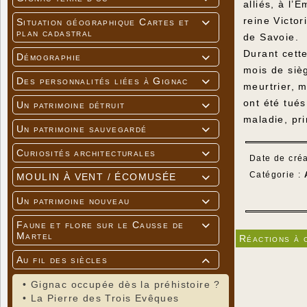
alliés, à l
reine Victo
Situation géographique Cartes et

plan cadastral
de Savoie.
Durant cett
Démographie

mois de sièg
Des personnalités liées à Gignac

meurtrier, m
ont été tués
Un patrimoine détruit

maladie, pr
Un patrimoine sauvegardé

Curiosités architecturales

Date de créa
Catégorie :
MOULIN À VENT / ÉCOMUSÉE

Un patrimoine nouveau

Faune et flore sur le Causse de

Martel
Réactions à 
Au fil des siècles

•
Gignac occupée dès la préhistoire ?
•
La Pierre des Trois Evêques