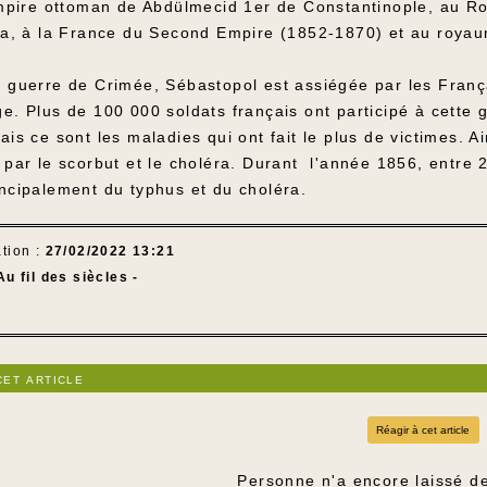
’Empire ottoman de Abdülmecid 1er de Constantinople, au R
ria, à la France du Second Empire (1852-1870) et au roya
e guerre de Crimée, Sébastopol est assiégée par les França
e. Plus de 100 000 soldats français ont participé à cette 
ais ce sont les maladies qui ont fait le plus de victimes. 
 par le scorbut et le choléra. Durant l'année 1856, entre
incipalement du typhus et du choléra.
tion :
27/02/2022 13:21
Au fil des siècles -
cet article
Réagir à cet article
Personne n'a encore laissé d