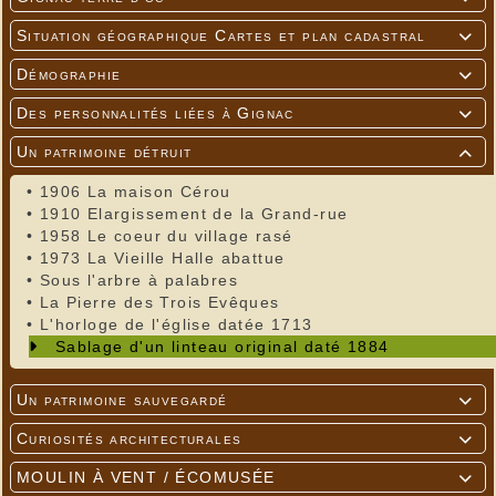
Situation géographique Cartes et plan cadastral

Démographie

Des personnalités liées à Gignac

Un patrimoine détruit

•
1906 La maison Cérou
•
1910 Elargissement de la Grand-rue
•
1958 Le coeur du village rasé
•
1973 La Vieille Halle abattue
•
Sous l'arbre à palabres
•
La Pierre des Trois Evêques
•
L'horloge de l'église datée 1713
Sablage d'un linteau original daté 1884
Un patrimoine sauvegardé

Curiosités architecturales

MOULIN À VENT / ÉCOMUSÉE
