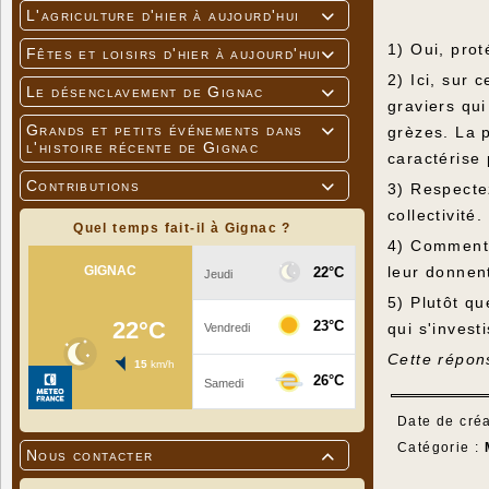
L'agriculture d'hier à aujourd'hui

1) Oui, pro
Fêtes et loisirs d'hier à aujourd'hui

2) Ici, sur 
Le désenclavement de Gignac

graviers qu
Grands et petits événements dans
grèzes. La 

l'histoire récente de Gignac
caractérise 
Contributions
3) Respectez

collectivité.
Quel temps fait-il à Gignac ?
4) Comment 
leur donnen
5) Plutôt qu
qui s'invest
Cette répon
Date de créa
Catégorie :
Nous contacter
