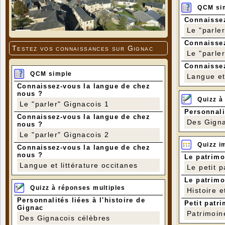
QCM si
Connaissez
Le "parle
Connaissez
Testez vos connaissances sur Gignac
Le "parle
Connaissez
QCM simple
Langue et 
Connaissez-vous la langue de chez
nous ?
Quizz à
Le "parler" Gignacois 1
Personnali
Connaissez-vous la langue de chez
Des Gigna
nous ?
Le "parler" Gignacois 2
Quizz i
Connaissez-vous la langue de chez
nous ?
Le patrimo
Langue et littérature occitanes
Le petit 
Le patrimo
Quizz à réponses multiples
Histoire e
Personnalités liées à l'histoire de
Petit patri
Gignac
Patrimoin
Des Gignacois célèbres