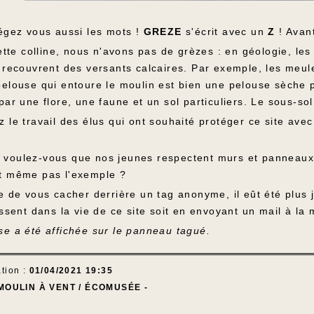
tégez vous aussi les mots !
GREZE
s'écrit avec un
Z
! Avant
cette colline, nous n'avons pas de grèzes : en géologie, l
i recouvrent des versants calcaires. Par exemple, les meul
pelouse qui entoure le moulin est bien une pelouse sèche 
par une flore, une faune et un sol particuliers. Le sous-so
 le travail des élus qui ont souhaité protéger ce site ave
voulez-vous que nos jeunes respectent murs et panneaux si 
t même pas l'exemple ?
e de vous cacher derrière un tag anonyme, il eût été plus 
issent dans la vie de ce site soit en envoyant un mail à la
se a été affichée sur le panneau tagué.
tion :
01/04/2021 19:35
MOULIN À VENT / ÉCOMUSÉE -