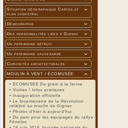
Situation géographique Cartes et

plan cadastral
Démographie

Des personnalités liées à Gignac

Un patrimoine détruit

Un patrimoine sauvegardé

Curiosités architecturales

MOULIN À VENT / ÉCOMUSÉE

•
ECOMUSEE Du grain à la farine
•
Visites / Infos pratiques
•
Inauguration officielle
•
Le bicentenaire de la Révolution
célébré au moulin de Gignac
•
Photos d'hier à aujourd'hui
•
Du pain pour les équipages du rallye
Fénelon
•
19 juin 2016 Journée nationale du