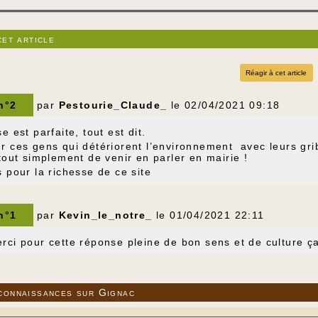
cet article
Réagir à cet article
 n°2
par
Pestourie_Claude_
le 02/04/2021 09:18
e est parfaite, tout est dit.
 ces gens qui détériorent l’environnement avec leurs grib
tout simplement de venir en parler en mairie !
 pour la richesse de ce site
 n°1
par
Kevin_le_notre_
le 01/04/2021 22:11
ci pour cette réponse pleine de bon sens et de culture ça 
connaissances sur Gignac