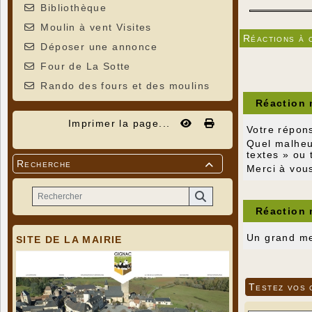
Bibliothèque
Moulin à vent Visites
Réactions à 
Déposer une annonce
Four de La Sotte
Rando des fours et des moulins
Réaction
Imprimer la page...
Votre répons
Quel malheur
textes » ou 
Recherche

Merci à vous
Réaction
Un grand mer
SITE DE LA MAIRIE
Testez vos 