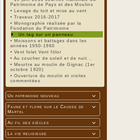
Patrimoine de Pays et des Moulins
•
Levage du toit et mise au vent
•
Travaux 2016-2017
•
Monographie réalisée par la
Fondation du Patrimoine
Un tag sur un panneau
•
Moissons et battages dans les
années 1950-1960
•
Vent folet Vent fòlor
•
Au coucher de soleil et de nuit...
•
Meurtre au moulin de Gignac (1er
octobre 1920)
•
Ouverture du moulin et visites
commentées
Un patrimoine nouveau

Faune et flore sur le Causse de

Martel
Au fil des siècles

La vie religieuse
