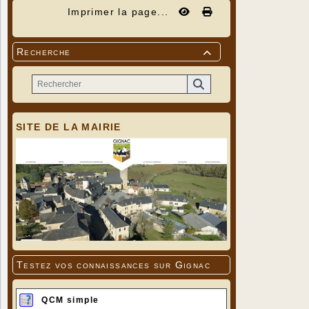
Imprimer la page...
Recherche

SITE DE LA MAIRIE
Testez vos connaissances sur Gignac
QCM simple