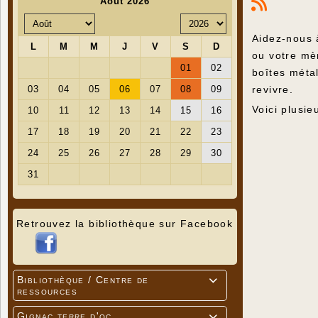
Aidez-nous 
ou votre mè
boîtes métal
revivre.
Voici plusi
Retrouvez la bibliothèque sur Facebook
Bibliothèque / Centre de

ressources
Gignac terre d'oc
