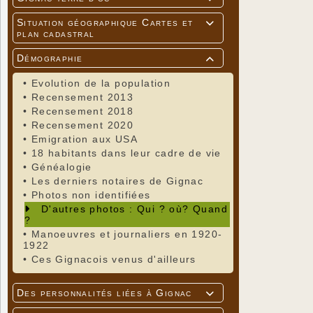
Situation géographique Cartes et

plan cadastral
Démographie

•
Evolution de la population
•
Recensement 2013
•
Recensement 2018
•
Recensement 2020
•
Emigration aux USA
•
18 habitants dans leur cadre de vie
•
Généalogie
•
Les derniers notaires de Gignac
•
Photos non identifiées
D'autres photos : Qui ? où? Quand
?
•
Manoeuvres et journaliers en 1920-
1922
•
Ces Gignacois venus d'ailleurs
Des personnalités liées à Gignac
