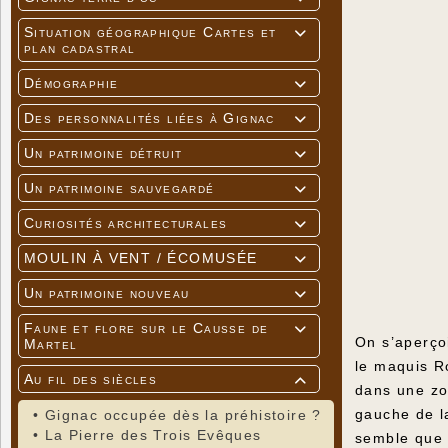
Situation géographique Cartes et

plan cadastral
Démographie

Des personnalités liées à Gignac

Un patrimoine détruit

Un patrimoine sauvegardé

Curiosités architecturales

MOULIN À VENT / ÉCOMUSÉE

Un patrimoine nouveau

Faune et flore sur le Causse de

On s’aperço
Martel
le maquis R
Au fil des siècles

dans une zo
gauche de la
•
Gignac occupée dès la préhistoire ?
•
La Pierre des Trois Evêques
semble que 