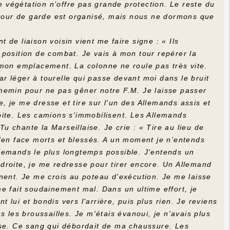
e végétation n’offre pas grande protection. Le reste du
e tour de garde est organisé, mais nous ne dormons que
t de liaison voisin vient me faire signe : « Ils
position de combat. Je vais à mon tour repérer la
 mon emplacement. La colonne ne roule pas très vite.
har léger à tourelle qui passe devant moi dans le bruit
 chemin pour ne pas gêner notre F.M. Je laisse passer
 je me dresse et tire sur l'un des Allemands assis et
pite. Les camions s'immobilisent. Les Allemands
Tu chante la Marseillaise. Je crie : « Tire au lieu de
'en face morts et blessés. A un moment je n’entends
Allemands le plus longtemps possible. J'entends un
à droite, je me redresse pour tirer encore. Un Allemand
ignent. Je me crois au poteau d'exécution. Je me laisse
e fait soudainement mal. Dans un ultime effort, je
t lui et bondis vers l'arrière, puis plus rien. Je reviens
 les broussailles. Je m'étais évanoui, je n'avais plus
sse. Ce sang qui débordait de ma chaussure. Les