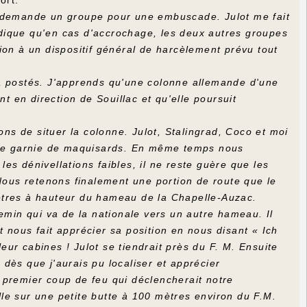
t demande un groupe pour une embuscade. Julot me fait
dique qu'en cas d'accrochage, les deux autres groupes
ution à un dispositif général de harcèlement prévu tout
jà postés. J'apprends qu'une colonne allemande d'une
 en direction de Souillac et qu'elle poursuit
 de situer la colonne. Julot, Stalingrad, Coco et moi
core garnie de maquisards. En même temps nous
les dénivellations faibles, il ne reste guère que les
 Nous retenons finalement une portion de route que le
 mètres à hauteur du hameau de la Chapelle-Auzac.
emin qui va de la nationale vers un autre hameau. Il
 nous fait apprécier sa position en nous disant « Ich
leur cabines ! Julot se tiendrait près du F. M. Ensuite
dès que j'aurais pu localiser et apprécier
le premier coup de feu qui déclencherait notre
le sur une petite butte à 100 mètres environ du F.M.