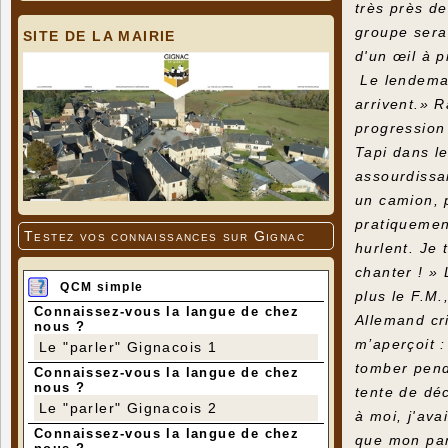
très près de
groupe sera
SITE DE LA MAIRIE
d'un œil à 
Le lendemain
arrivent.» 
progression
Tapi dans le
assourdissan
un camion, 
pratiquemen
Testez vos connaissances sur Gignac
hurlent. Je 
chanter ! »
QCM simple
plus le F.M.
Connaissez-vous la langue de chez
Allemand cri
nous ?
m’aperçoit :
Le "parler" Gignacois 1
tomber pend
Connaissez-vous la langue de chez
nous ?
tente de déc
Le "parler" Gignacois 2
à moi, j'ava
Connaissez-vous la langue de chez
que mon pan