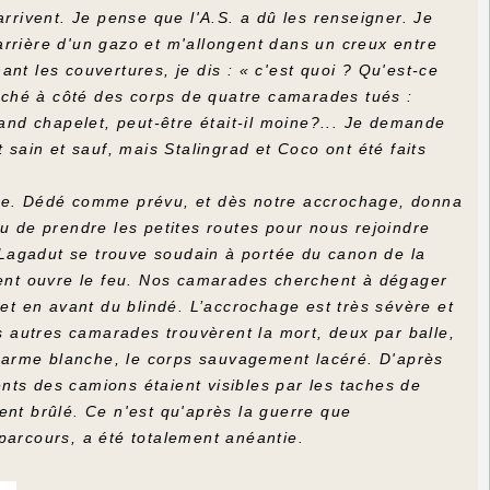
ivent. Je pense que l'A.S. a dû les renseigner. Je
arrière d'un gazo et m'allongent dans un creux entre
nt les couvertures, je dis : « c'est quoi ? Qu'est-ce
ouché à côté des corps de quatre camarades tués :
nd chapelet, peut-être était-il moine?... Je demande
ain et sauf, mais Stalingrad et Coco ont été faits
ade. Dédé comme prévu, et dès notre accrochage, donna
u de prendre les petites routes pour nous rejoindre
r Lagadut se trouve soudain à portée du canon de la
ement ouvre le feu. Nos camarades cherchent à dégager
 et en avant du blindé. L’accrochage est très sévère et
is autres camarades trouvèrent la mort, deux par balle,
 l'arme blanche, le corps sauvagement lacéré. D'après
nts des camions étaient visibles par les taches de
ent brûlé. Ce n'est qu'après la guerre que
parcours, a été totalement anéantie.