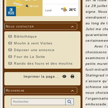
Le 28 juill
signe. Nous
viendraient 
au long de l
Nous contacter

Julot me ch
quarantaine
Bibliothèque
certainement
Moulin à vent Visites
Avec l’agen
Déposer une annonce
choisissons
Four de La Sotte
examinons le
Rando des fours et des moulins
petits muret
fusil-mitrai
Stalingrad i
Imprimer la page...
s’assure qu
schiesse sie
Recherche

nous choisi
l'organisati
embuscade, 