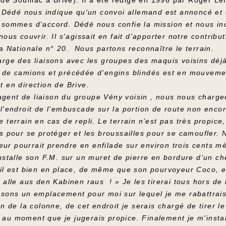
et Dédé nous indique qu'un convoi allemand est annoncé e
 sommes d'accord. Dédé nous confie la mission et nous in
nous couvrir. Il s'agissait en fait d'apporter notre contrib
a Nationale n° 20. Nous partons reconnaître le terrain.
arge des liaisons avec les groupes des maquis voisins dé
 de camions et précédée d'engins blindés est en mouvement
 en direction de Brive.
t de liaison du groupe Vény voisin , nous nous chargeons
 l'endroit de l'embuscade sur la portion de route non en
 terrain en cas de repli. Le terrain n'est pas très propice, 
s pour se protéger et les broussailles pour se camoufler.
lleur pourrait prendre en enfilade sur environ trois cents
nstalle son F.M. sur un muret de pierre en bordure d’un ch
’il est bien en place, de même que son pourvoyeur Coco, et
 alle aus den Kabinen raus ! » Je les tirerai tous hors de 
ssons un emplacement pour moi sur lequel je me rabattrais 
on de la colonne, de cet endroit je serais chargé de tirer 
au moment que je jugerais propice. Finalement je m'instal