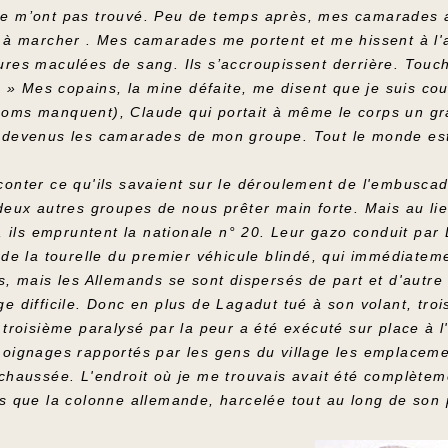
e m’ont pas trouvé. Peu de temps après, mes camarades arr
s à marcher . Mes camarades me portent et me hissent à l'
res maculées de sang. Ils s’accroupissent derrière. Toucha
 ? » Mes copains, la mine défaite, me disent que je suis c
oms manquent), Claude qui portait à même le corps un gra
 devenus les camarades de mon groupe. Tout le monde est s
conter ce qu'ils savaient sur le déroulement de l'embusc
deux autres groupes de nous prêter main forte. Mais au lie
e, ils empruntent la nationale n° 20. Leur gazo conduit pa
e de la tourelle du premier véhicule blindé, qui immédiat
s, mais les Allemands se sont dispersés de part et d'autre
e difficile. Donc en plus de Lagadut tué à son volant, tro
e troisième paralysé par la peur a été exécuté sur place à
moignages rapportés par les gens du village les emplaceme
 chaussée. L'endroit où je me trouvais avait été complètem
is que la colonne allemande, harcelée tout au long de son 