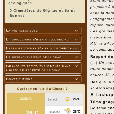
Étant donné 
géologiques
propices à 
Cimetières de Gignac et Saint-
dans la natu
Bonnet
l'engagement
replier, fai
La vie religieuse
Ces groupes

disposition :
L'agriculture d'hier à aujourd'hui

P.C. le 24 
Fêtes et loisirs d'hier à aujourd'hui

Le commanda
Rapport du 
Le désenclavement de Gignac

(…)
Un conv
Grands et petits événements dans

route natio
l'histoire récente de Gignac
heures 30, 
Contributions

Dès que la 
AS-Corrèze)
Quel temps fait-il à Gignac ?
A Lachap
Témoignage
Ce témoigna
sur la route