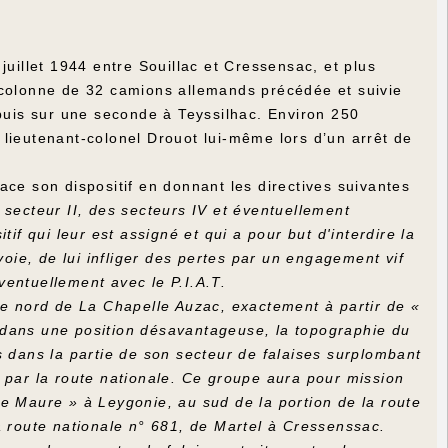
juillet 1944 entre Souillac et Cressensac, et plus
 colonne de 32 camions allemands précédée et suivie
uis sur une seconde à Teyssilhac. Environ 250
lieutenant-colonel Drouot lui-même lors d’un arrêt de
ace son dispositif en donnant les directives suivantes
secteur II, des secteurs IV et éventuellement
if qui leur est assigné et qui a pour but d'interdire la
voie, de lui infliger des pertes par un engagement vif
éventuellement avec le P.I.A.T.
le nord de La Chapelle Auzac, exactement à partir de «
 dans une position désavantageuse, la topographie du
s dans la partie de son secteur de falaises surplombant
nt par la route nationale. Ce groupe aura pour mission
« Le Maure » à Leygonie, au sud de la portion de la route
 la route nationale n° 681, de Martel à Cressenssac.