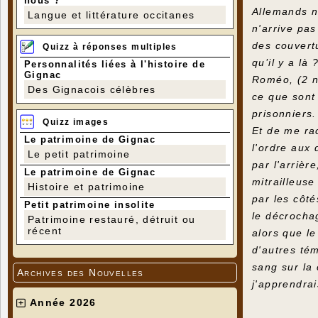
nous ?
Allemands n
Langue et littérature occitanes
n'arrive pa
des couvertu
Quizz à réponses multiples
qu’il y a là
Personnalités liées à l'histoire de
Gignac
Roméo, (2 n
Des Gignacois célèbres
ce que sont
prisonniers.
Quizz images
Et de me ra
Le patrimoine de Gignac
l'ordre aux 
Le petit patrimoine
par l'arrièr
Le patrimoine de Gignac
mitrailleus
Histoire et patrimoine
par les côté
Petit patrimoine insolite
le décrochag
Patrimoine restauré, détruit ou
récent
alors que l
d'autres té
sang sur la
Archives des Nouvelles
j'apprendra
Année 2026