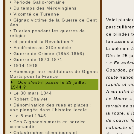
•
Période Gallo-romaine
•
Du temps des Mérovingiens
•
Vicomté de Turenne
Voici plusie
•
Gignac victime de la Guerre de Cent
Ans
particulièr
•
Tueries pendant les guerres de
de blindés 
religion
fantassins 
•
et pendant la Révolution ?
•
Epidémies au XIXe siècle
la colonne à
•
Guerre de Crimée (1853-1856)
Dès le 25 j
•
Guerre de 1870-1871
:
« En exécu
•
1914-1918
Gourdon, pre
•
Hommage aux instituteurs de Gignac
Morts pour la France
route nation
Que s'est-il passé le 29 juillet
rapide et vi
1944 ?
A cet effet
•
Le 30 mars 1944
Le Maure » 
•
Robert Chalvet
•
Dénomination des rues et places :
terrain ne 
une plongée dans l'histoire locale
la route, il
•
Le 8 mai 1945
de couvrir l
•
Ces Gignacois morts en service
commandé
nationale n°
•
Catastrophes climatiques et