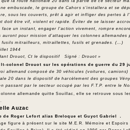
que la route nationale 20 dans la partie de ce secteur man
une embuscade, le groupe de Cahors s'installera et se dép
re, sous les couverts, prêt à agir et infliger des pertes à 
 doit être vif, violent et rapide. Éviter de se laisser acc
re face un instant, engager l'action vivement, rompre encore
 auront pour mission d'attaquer les colonnes allemandes p
 fusils mitrailleurs, mitraillettes, fusils et grenades. (…)
juillet 1944
nt Drouot, Ct le dispositif Signé : Drouot »
lt-colonel Drouot sur les opérations de guerre du 29 ju
oi allemand composé de 30 véhicules (voitures, camions) pr
nale 20 dans le dispositif de harcèlement des groupes Vény
en passant par le secteur occupé par les F.T.P. entre le N
colonne allemande quitte Souillac, elle se retrouve sous 
.
elle Auzac
 de Roger Lefort alias Breloque et Guyot Gabriel .
ge figure à présent sur le site M.E.R. Mémoire et Espoirs 
 de Souillac à Brive). Il a été rédigé en 1996 par Roger Lef