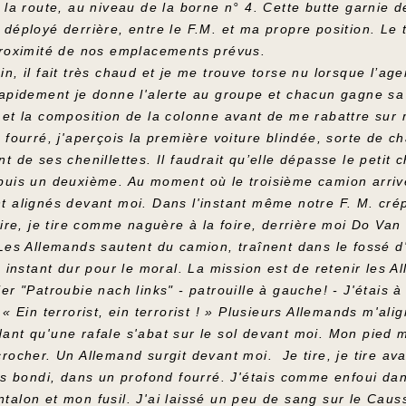
 la route, au niveau de la borne n° 4. Cette butte garnie d
 déployé derrière, entre le F.M. et ma propre position. L
proximité de nos emplacements prévus.
, il fait très chaud et je me trouve torse nu lorsque l’agen
Rapidement je donne l'alerte au groupe et chacun gagne sa 
 et la composition de la colonne avant de me rabattre sur
 fourré, j'aperçois la première voiture blindée, sorte de c
t de ses chenillettes. Il faudrait qu’elle dépasse le petit
puis un deuxième. Au moment où le troisième camion arrive,
t alignés devant moi. Dans l'instant même notre F. M. cré
tire, je tire comme naguère à la foire, derrière moi Do Van 
 Les Allemands sautent du camion, traînent dans le fossé d
, instant dur pour le moral. La mission est de retenir les 
er "Patroubie nach links" - patrouille à gauche! - J'étais 
 « Ein terrorist, ein terrorist ! » Plusieurs Allemands m'al
ant qu'une rafale s'abat sur le sol devant moi. Mon pied m
rocher. Un Allemand surgit devant moi. Je tire, je tire avan
is bondi, dans un profond fourré. J'étais comme enfoui dans
talon et mon fusil. J'ai laissé un peu de sang sur le Cau