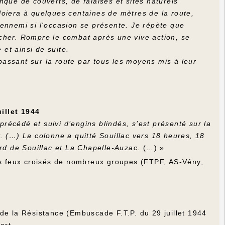
que de couverts, de falaises et sites naturels
loiera à quelques centaines de mètres de la route,
l'ennemi si l'occasion se présente. Je répète que
rocher. Rompre le combat après une vive action, se
 et ainsi de suite.
assant sur la route par tous les moyens mis à leur
illet 1944
écédé et suivi d’engins blindés, s’est présenté sur la
. (…) La colonne a quitté Souillac vers 18 heures, 18
ord de Souillac et La Chapelle-Auzac
. (…) »
les feux croisés de nombreux groupes (FTPF, AS-Vény,
de la Résistance (Embuscade F.T.P. du 29 juillet 1944
ort.