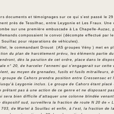
urs documents et témoignages sur ce qui s’est passé le 29 
ement près de Tessilhac, entre Leygonie et Les Fraux. Une
tombe sur une première embuscade à La Chapelle-Auzac, p
allemands composaient le convoi (décompte effectué par le 
 Souillac pour réparations de véhicules).
uillet, le commandant Drouot (AS groupes Vény ) met en pl
tion du plan de harcèlement prévu, les éléments partie du 
ndront, dès la parution de cet ordre, place dans le disposit
ale n° 20, de harceler l'ennemi qui s'engagerait sur cette 
olent, au moyen de grenades, fusils et fusils mitrailleurs, 
 le groupe de Cahors prendra position entre Cressensac et 
jusqu'à Leygonie inclus. Le groupe de Cahors étant placé
se prêtant pas à une action de ce genre et ne disposant pa
 lui sera bien difficile d'attaquer une colonne blindée vena
e dispositif sud, surveillera la fraction de route N 20 de 
 703, de Martel à Souillac et enfin, à l'est, la fraction de