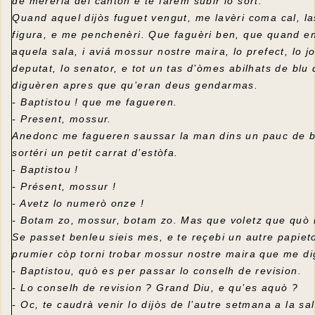
de mereriá del canton e te farem subir lo sort.
Quand aquel dijòs fuguet vengut, me lavèri coma cal, l
figura, e me penchenèri. Que faguèri ben, que quand en
aquela sala, i aviá mossur nostre maira, lo prefect, lo jo
deputat, lo senator, e tot un tas d’òmes abilhats de blu
diguèren apres que qu’eran deus gendarmas.
- Baptistou ! que me fagueren.
- Present, mossur.
Anedonc me fagueren saussar la man dins un pauc de b
sortéri un petit carrat d’estòfa.
- Baptistou !
- Présent, mossur !
- Avetz lo numerò onze !
- Botam zo, mossur, botam zo. Mas que voletz que quò 
Se passet benleu sieis mes, e te reçebi un autre papiet
prumier còp torni trobar mossur nostre maira que me di
- Baptistou, quò es per passar lo conselh de revision.
- Lo conselh de revision ? Grand Diu, e qu’es aquò ?
- Oc, te caudrà venir lo dijòs de l’autre setmana a la sa