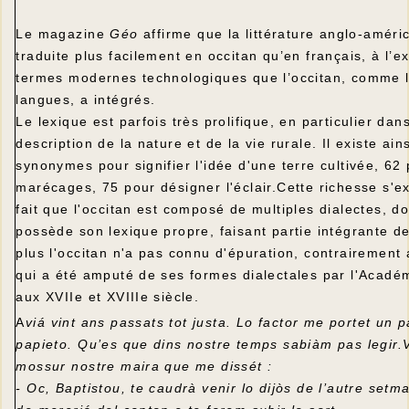
Le magazine
Géo
affirme que la littérature anglo-améri
traduite plus facilement en occitan qu’en français, à l’e
termes modernes technologiques que l’occitan, comme l
langues, a intégrés.
Le lexique est parfois très prolifique, en particulier dans
description de la nature et de la vie rurale. Il existe ain
synonymes pour signifier l'idée d'une terre cultivée, 62
marécages, 75 pour désigner l'éclair.Cette richesse s'ex
fait que l'occitan est composé de multiples dialectes, d
possède son lexique propre, faisant partie intégrante d
plus l'occitan n'a pas connu d'épuration, contrairement 
qui a été amputé de ses formes dialectales par l'Acadé
aux XVIIe et XVIIIe siècle.
A
viá vint ans passats tot justa. Lo factor me portet un 
papieto. Qu’es que dins nostre temps sabiàm pas legir.
mossur nostre maira que me dissét :
- Oc, Baptistou, te caudrà venir lo dijòs de l’autre setm