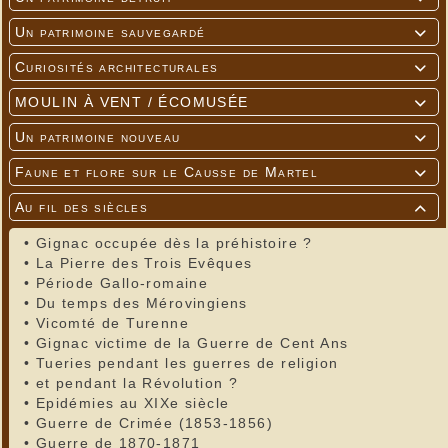
Un patrimoine sauvegardé

Curiosités architecturales

MOULIN À VENT / ÉCOMUSÉE

Un patrimoine nouveau

Faune et flore sur le Causse de Martel

Au fil des siècles

•
Gignac occupée dès la préhistoire ?
•
La Pierre des Trois Evêques
•
Période Gallo-romaine
•
Du temps des Mérovingiens
•
Vicomté de Turenne
•
Gignac victime de la Guerre de Cent Ans
•
Tueries pendant les guerres de religion
•
et pendant la Révolution ?
•
Epidémies au XIXe siècle
•
Guerre de Crimée (1853-1856)
•
Guerre de 1870-1871