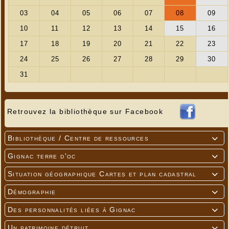
Retrouvez la bibliothèque sur Facebook
Bibliothèque / Centre de ressources

Gignac terre d'oc

Situation géographique Cartes et plan cadastral

Démographie

Des personnalités liées à Gignac

Un patrimoine détruit
