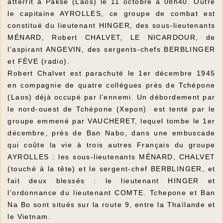
atterrit à Paksé (Laos) le 11 octobre à 08h40. Outre
le capitaine AYROLLES, ce groupe de combat est
constitué du lieutenant HINGER, des sous-lieutenants
MÉNARD, Robert CHALVET, LE NICARDOUR, de
l'aspirant ANGEVIN, des sergents-chefs BERBLINGER
et FÈVE (radio).
Robert Chalvet est parachuté le 1er décembre 1945
en compagnie de quatre collègues près de Tchépone
(Laos) déjà occupé par l’ennemi. Un débordement par
le nord-ouest de Tchépone (Xepon) est tenté par le
groupe emmené par VAUCHERET, lequel tombe le 1er
décembre, près de Ban Nabo, dans une embuscade
qui coûte la vie à trois autres Français du groupe
AYROLLES : les sous-lieutenants MÉNARD, CHALVET
(touché à la tête) et le sergent-chef BERBLINGER, et
fait deux blessés : le lieutenant HINGER et
l'ordonnance du lieutenant COMTE. Tchepone et Ban
Na Bo sont situés sur la route 9, entre la Thaïlande et
le Vietnam.