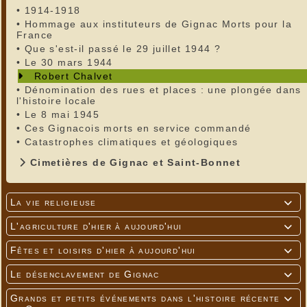
•
1914-1918
•
Hommage aux instituteurs de Gignac Morts pour la
France
•
Que s'est-il passé le 29 juillet 1944 ?
•
Le 30 mars 1944
Robert Chalvet
•
Dénomination des rues et places : une plongée dans
l'histoire locale
•
Le 8 mai 1945
•
Ces Gignacois morts en service commandé
•
Catastrophes climatiques et géologiques
Cimetières de Gignac et Saint-Bonnet
La vie religieuse

L'agriculture d'hier à aujourd'hui

Fêtes et loisirs d'hier à aujourd'hui

Le désenclavement de Gignac

Grands et petits événements dans l'histoire récente
