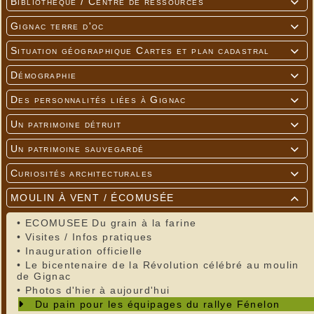
Bibliothèque / Centre de ressources

Gignac terre d'oc

Situation géographique Cartes et plan cadastral

Démographie

Des personnalités liées à Gignac

Un patrimoine détruit

Un patrimoine sauvegardé

Curiosités architecturales

MOULIN À VENT / ÉCOMUSÉE

•
ECOMUSEE Du grain à la farine
•
Visites / Infos pratiques
•
Inauguration officielle
•
Le bicentenaire de la Révolution célébré au moulin
de Gignac
•
Photos d'hier à aujourd'hui
Du pain pour les équipages du rallye Fénelon