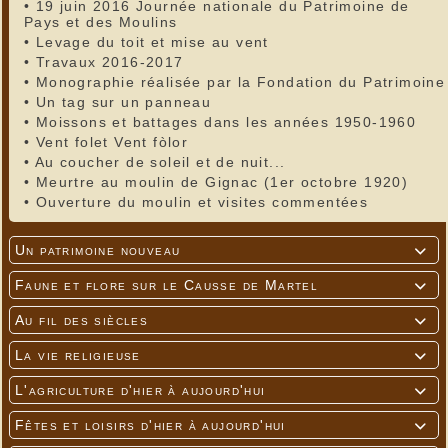
•
19 juin 2016 Journée nationale du Patrimoine de
Pays et des Moulins
•
Levage du toit et mise au vent
•
Travaux 2016-2017
•
Monographie réalisée par la Fondation du Patrimoine
•
Un tag sur un panneau
•
Moissons et battages dans les années 1950-1960
•
Vent folet Vent fòlor
•
Au coucher de soleil et de nuit...
•
Meurtre au moulin de Gignac (1er octobre 1920)
•
Ouverture du moulin et visites commentées
Un patrimoine nouveau

Faune et flore sur le Causse de Martel

Au fil des siècles

La vie religieuse

L'agriculture d'hier à aujourd'hui

Fêtes et loisirs d'hier à aujourd'hui
