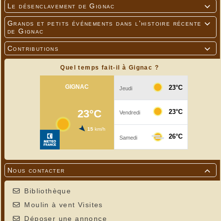
Le désenclavement de Gignac

Grands et petits événements dans l'histoire récente

de Gignac
Contributions

Quel temps fait-il à Gignac ?
Nous contacter

Bibliothèque
Moulin à vent Visites
Déposer une annonce