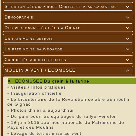
Situation géographique Cartes et plan cadastral

Démographie

Des personnalités liées à Gignac

Un patrimoine détruit

Un patrimoine sauvegardé

Curiosités architecturales

MOULIN À VENT / ÉCOMUSÉE

ECOMUSEE Du grain à la farine
•
Visites / Infos pratiques
•
Inauguration officielle
•
Le bicentenaire de la Révolution célébré au moulin
de Gignac
•
Photos d'hier à aujourd'hui
•
Du pain pour les équipages du rallye Fénelon
•
19 juin 2016 Journée nationale du Patrimoine de
Pays et des Moulins
•
Levage du toit et mise au vent