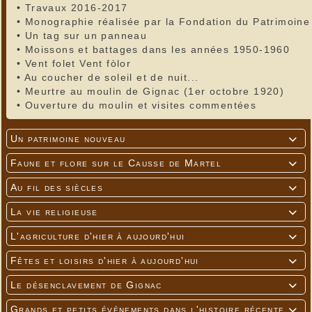
•
Travaux 2016-2017
•
Monographie réalisée par la Fondation du Patrimoine
•
Un tag sur un panneau
•
Moissons et battages dans les années 1950-1960
•
Vent folet Vent fòlor
•
Au coucher de soleil et de nuit...
•
Meurtre au moulin de Gignac (1er octobre 1920)
•
Ouverture du moulin et visites commentées
Un patrimoine nouveau

Faune et flore sur le Causse de Martel

Au fil des siècles

La vie religieuse

L'agriculture d'hier à aujourd'hui

Fêtes et loisirs d'hier à aujourd'hui

Le désenclavement de Gignac

Grands et petits événements dans l'histoire récente
