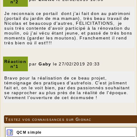
n°2
Je reconnais ce portail dont j'ai fait don au patrimoni
(portail du jardin de ma maman), très beau travail de
Nicolas et beaucoup d'autres, FELICITATIONS, je
suis très contente d'avoir participé à la rénovation du
moulin, où j'ai vécu étant jeune, et passé de très bons
moments (garder les moutons). Franchement il rend
très bien où il est!!!!
Réaction
par
Gaby
le 27/02/2019 20:33
n°1
Bravo pour la réalisation de ce beau projet,
témoignage des pratiques d'autrefois. C'est joliment
fait et, on le voit bien, par des passionnés souhaitant
se rapprocher au plus près de la réalité de l'époque.
Vivement l'ouverture de cet écomusée !
Testez vos connaissances sur Gignac
QCM simple