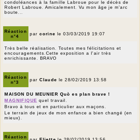
condoléances à la famille Labroue pour le décès de
Robert Labroue. Amicalement. Vu mon âge je m'arc
boute...
Réaction
par
corine
le 03/03/2019 19:07
n°4
Très belle réalisation. Toutes mes félicitations et
encouragements.Cette exposition a l'air très
enrichissante. BRAVO
Réaction
par
Claude
le 28/02/2019 13:58
n°3
MAISON DU MEUNIER Quò es plan brave !
MAGNIFIQUE
quel travail.
Bravo à tous et en particulier aux maçons.
Le terrain de jeux de mon enfance a bien changé (en
mieux).
Réaction
par
Eliette
le 28/02/2019 13:56