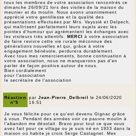
tous les membres de votre association rencontrés ce
dimanche 26/09/21 lors des visites de la maison du
meunier et du moulin. Nous avons unanimement
apprécié votre gentillesse et la qualité des
présentations effectuées par Mrs. Vayssié et Delpech,
qui maîtrisent parfaitement leurs sujets avec les
pointes d'humour qui agrémentent les échanges avec
les visiteurs très attentifs.
MERCI
à votre association
de faire revivre cette vie rurale méconnue des
générations nouvelles et qui, grâce à votre
engagement bénévole, perdurera durablement.
Avec tous mes remerciements, bonne continuation à
votre association, nous ne manquerons pas d'en
parler de façon positive autour de nous.
Bien cordialement
pour l'association
le secrétaire de l'association
Réaction
par
Jean-Pierre_Delbreil
le 24/06/2020
n°5
16:51
Je vous félicite pour ce qu'est devenu Gignac grâce
à vous. Pendant des années voir ce pauvre moulin à
l'abandon me désolait. Bravo pour tout ce que vous
avez fait pour ce village ou je suis né en 1933 dans la
maison où habite je crois Serge Castagnet. Mes