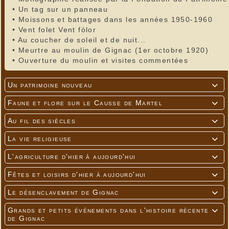
•
Un tag sur un panneau
•
Moissons et battages dans les années 1950-1960
•
Vent folet Vent fòlor
•
Au coucher de soleil et de nuit...
•
Meurtre au moulin de Gignac (1er octobre 1920)
•
Ouverture du moulin et visites commentées
Un patrimoine nouveau

Faune et flore sur le Causse de Martel

Au fil des siècles

La vie religieuse

L'agriculture d'hier à aujourd'hui

Fêtes et loisirs d'hier à aujourd'hui

Le désenclavement de Gignac

Grands et petits événements dans l'histoire récente

de Gignac