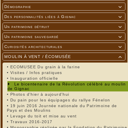
Démographie

Des personnalités liées à Gignac

Un patrimoine détruit

Un patrimoine sauvegardé

Curiosités architecturales

MOULIN À VENT / ÉCOMUSÉE

•
ECOMUSEE Du grain à la farine
•
Visites / Infos pratiques
•
Inauguration officielle
Le bicentenaire de la Révolution célébré au moulin
de Gignac
•
Photos d'hier à aujourd'hui
•
Du pain pour les équipages du rallye Fénelon
•
19 juin 2016 Journée nationale du Patrimoine de
Pays et des Moulins
•
Levage du toit et mise au vent
•
Travaux 2016-2017
•
Monographie réalisée par la Fondation du Patrimoine