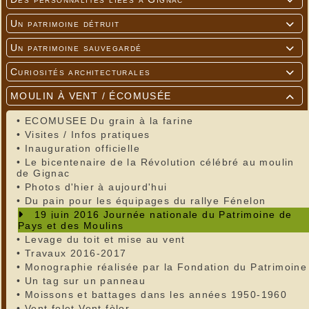

Un patrimoine détruit

Un patrimoine sauvegardé

Curiosités architecturales

MOULIN À VENT / ÉCOMUSÉE

•
ECOMUSEE Du grain à la farine
•
Visites / Infos pratiques
•
Inauguration officielle
•
Le bicentenaire de la Révolution célébré au moulin
de Gignac
•
Photos d'hier à aujourd'hui
•
Du pain pour les équipages du rallye Fénelon
19 juin 2016 Journée nationale du Patrimoine de
Pays et des Moulins
•
Levage du toit et mise au vent
•
Travaux 2016-2017
•
Monographie réalisée par la Fondation du Patrimoine
•
Un tag sur un panneau
•
Moissons et battages dans les années 1950-1960
•
Vent folet Vent fòlor