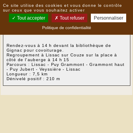
Panneau de gestion des cookies
Ce site utilise des cookies et vous donne le contrôle
Nouvelles
sur ceux que vous souhaitez activer
Tout accepter
Tout refuser
Personnaliser
Randonnée du lundi après-midi 18 avril 2016
- le
Politique de confidentialité
11/04/2016 18:07
par
Lopatrimoni
Rendez-vous à 14 h devant la bibliothèque de
Gignac pour covoiturage.
Regroupement à Lissac sur Couze sur la place à
côté de l'auberge à 14 h 15
Parcours : Lissac - Puy Grammont - Grammont haut
- Puy Jubert - Veyssière - Lissac
Longueur : 7,5 km
Dénivelé positif : 210 m