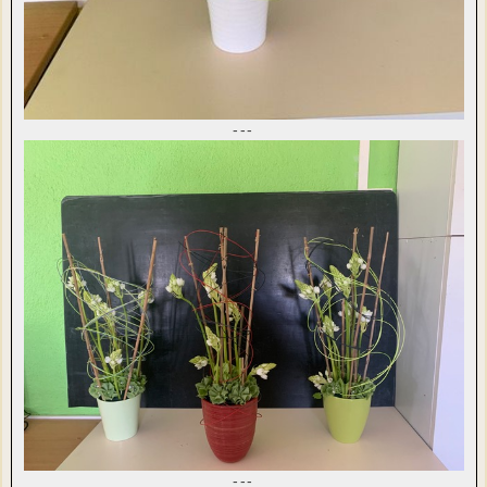
---
---