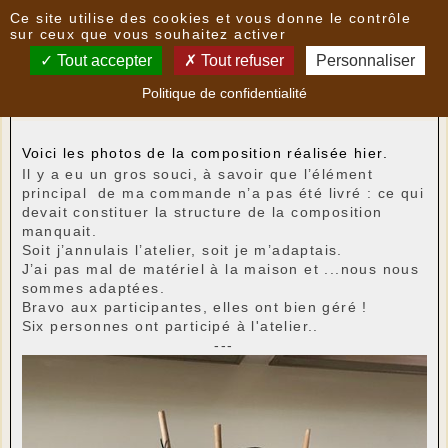
Panneau de gestion des cookies
Ce site utilise des cookies et vous donne le contrôle
Nouvelles
sur ceux que vous souhaitez activer
Tout accepter
Tout refuser
Personnaliser
Photos de l'atelier " Art Floral " du 22 mai
- le
Politique de confidentialité
23/05/2026 10:30
par
CAMR
Voici les photos de la composition réalisée hier.
Il y a eu un gros souci, à savoir que l’élément
principal de ma commande n’a pas été livré : ce qui
devait constituer la structure de la composition
manquait.
Soit j’annulais l’atelier, soit je m’adaptais.
J’ai pas mal de matériel à la maison et ...nous nous
sommes adaptées.
Bravo aux participantes, elles ont bien géré !
Six personnes ont participé à l'atelier..
---