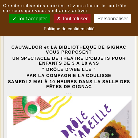
Panneau de gestion des cookies
Ce site utilise des cookies et vous donne le contrôle
Nouvelles
sur ceux que vous souhaitez activer
Tout accepter
Tout refuser
Personnaliser
GIGNAC - SPECTACLE POUR ENFANTS : " DRÔLE
Politique de confidentialité
D'ABEILLE "
- le
21/04/2026 21:43
par
Multimedia
CAUVALDOR et LA BIBLIOTHÈQUE DE GIGNAC
VOUS PROPOSENT
UN SPECTACLE DE THÉÂTRE D'OBJETS
POUR
ENFANTS DE 3 À 10 ANS
" DRÔLE D'ABEILLE "
PAR LA COMPAGNIE LA COULISSE
SAMEDI 2 MAI À 10 HEURES DANS LA SALLE DES
FÊTES DE GIGNAC
---