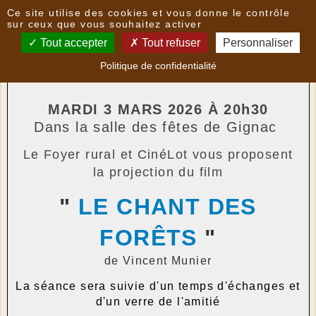
Panneau de gestion des cookies
Ce site utilise des cookies et vous donne le contrôle
Nouvelles
sur ceux que vous souhaitez activer
Tout accepter
Tout refuser
Personnaliser
CINÉMA À GIGNAC - " LE CHANT DES FORÊTS "
-
Politique de confidentialité
le
16/02/2026 11:36
par
FoyerRural
MARDI 3 MARS 2026 À 20h30
Dans la salle des fêtes de Gignac
Le Foyer rural et CinéLot vous proposent
la projection du film
"
LE CHANT DES
FORÊTS
"
de Vincent Munier
La séance sera suivie d'un temps d'échanges et
d'un verre de l'amitié