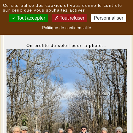
Panneau de gestion des cookies
Ce site utilise des cookies et vous donne le contrôle
Nouvelles
sur ceux que vous souhaitez activer
Tout accepter
Tout refuser
Personnaliser
Photos de la randonnée du 2 février après-midi
-
Politique de confidentialité
le
03/02/2026 13:15
par
LoPatrimoni
On profite du soleil pour la photo...