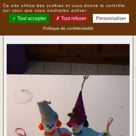
Panneau de gestion des cookies
Ce site utilise des cookies et vous donne le contrôle
Nouvelles
sur ceux que vous souhaitez activer
Tout accepter
Tout refuser
Personnaliser
Réalisations de l'atelier " LOISIRS CRÉATIFS "
- le
Politique de confidentialité
15/12/2025 23:43
par
Multimedia