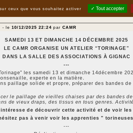
Tout accepter
 sur ceux que vous souhaitez activer
"
- le
10/12/2025 22:24
par
CAMR
SAMEDI 13 ET DIMANCHE 14 DÉCEMBRE 2025
LE CAMR ORGANISE UN ATELIER “TORINAGE”
DANS LA SALLE DES ASSOCIATIONS À GIGNAC
---
Torinage” les samedi 13 et dimanche 14décembre 2025
onsenaille, experte en la matière.
ans paillage solide et propre, préparer des bandes de
cer le paillage de vieilles chaises par des bandes de
 de vieux draps, des tissus en tous genres. Activit
intéresse de découvrir cette activité et de voir les
hésitez pas à venir voir les apprenties " torineuses
---