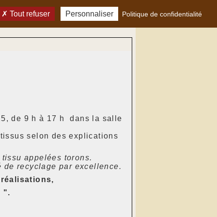
Tout refuser
Personnaliser
Politique de confidentialité
, de 9 h à 17 h dans la salle
 tissus selon des explications
 tissu appelées torons.
é de recyclage par excellence.
 réalisations,
 ".