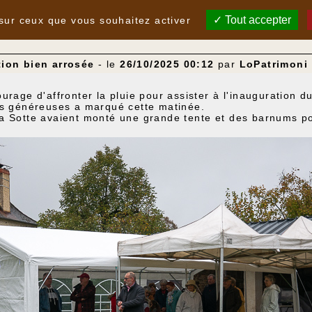
Tout accepter
 sur ceux que vous souhaitez activer
tion bien arrosée
- le
26/10/2025 00:12
par
LoPatrimoni
rage d'affronter la pluie pour assister à l'inauguration du
es généreuses a marqué cette matinée.
a Sotte avaient monté une grande tente et des barnums p