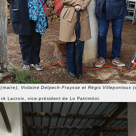
 (maire), Violaine Delpech-Fraysse et Régis Villepontoux 
ck Lacroix, vice-président de Lo Patrimòni.