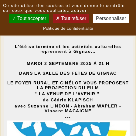
Panneau de gestion des cookies
Ce site utilise des cookies et vous donne le contrôle
Nouvelles
sur ceux que vous souhaitez activer
Tout accepter
Tout refuser
Personnaliser
CINÉMA À GIGNAC - " LA VENUE DE L'AVENIR "
- le
Politique de confidentialité
22/08/2025 18:01
par
FoyerRural
L'été se termine et les activités culturelles
reprennent à Gignac...
---
MARDI 2 SEPTEMBRE 2025 À 21 H
DANS LA SALLE DES FÊTES DE GIGNAC
LE FOYER RURAL ET CINÉLOT VOUS PROPOSENT
LA PROJECTION DU FILM
" LA VENUE DE L'AVENIR "
de Cédric KLAPISCH
avec Suzanne LINDON - Abraham WAPLER -
Vincent MACAIGNE
---