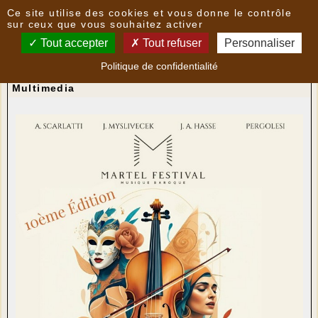
Panneau de gestion des cookies
Ce site utilise des cookies et vous donne le contrôle
Nouvelles
sur ceux que vous souhaitez activer
Tout accepter
Tout refuser
Personnaliser
Chez nos voisins : MARTEL - 10e Festival de
Politique de confidentialité
musique baroque
- le
15/08/2025 08:47
par
Multimedia