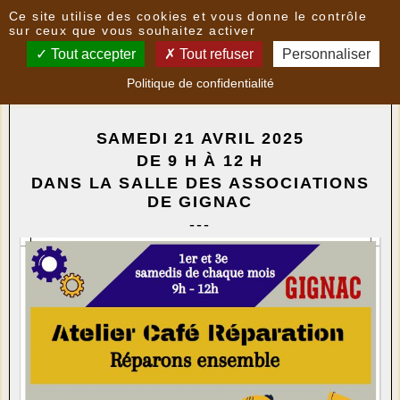
Panneau de gestion des cookies
Ce site utilise des cookies et vous donne le contrôle
Nouvelles
sur ceux que vous souhaitez activer
Tout accepter
Tout refuser
Personnaliser
GIGNAC - ATELIER ATELIER "CAFÉ RÉPARATION"
-
Politique de confidentialité
le
16/04/2025 10:54
par
CAMR
SAMEDI 21 AVRIL 2025
DE 9 H À 12 H
DANS LA SALLE DES ASSOCIATIONS
DE GIGNAC
---