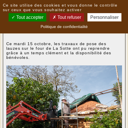
Panneau de gestion des cookies
Ce site utilise des cookies et vous donne le contrôle
Nouvelles
sur ceux que vous souhaitez activer
Tout accepter
Tout refuser
Personnaliser
Reprise des travaux du four de La Sotte
- le
Politique de confidentialité
16/10/2024 00:33
par
lo_patrimoni
Ce mardi 15 octobre, les travaux de pose des
lauzes sur le four de La Sotte ont pu reprendre
grâce à un temps clément et la disponibilité des
bénévoles.