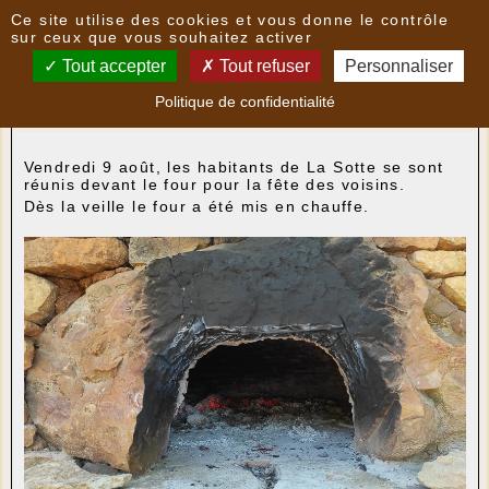
Panneau de gestion des cookies
Ce site utilise des cookies et vous donne le contrôle
Nouvelles
sur ceux que vous souhaitez activer
Tout accepter
Tout refuser
Personnaliser
Fête des voisins à La Sotte
- le
16/08/2024 00:35
Politique de confidentialité
par
LaSotte
Vendredi 9 août, les habitants de La Sotte se sont
réunis devant le four pour la fête des voisins.
Dès la veille le four a été mis en chauffe.