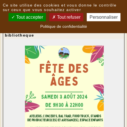
Panneau de gestion des cookies
Ce site utilise des cookies et vous donne le contrôle
Nouvelles
sur ceux que vous souhaitez activer
Tout accepter
Tout refuser
Personnaliser
Découverte du village des Âges, à 3 km de la
Politique de confidentialité
Pierre des Trois Evêques
- le
01/08/2024 14:04
par
bibliotheque