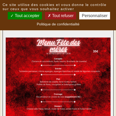
Panneau de gestion des cookies
Ce site utilise des cookies et vous donne le contrôle
Nouvelles
sur ceux que vous souhaitez activer
Tout accepter
Tout refuser
Personnaliser
GIGNAC - Le Repère Gourmand : Menu "Fêtes des
Politique de confidentialité
mères"
- le
22/05/2024 19:30
par
Multimedia