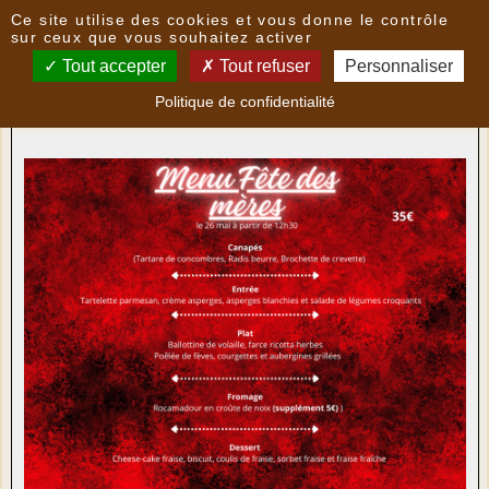
Panneau de gestion des cookies
Ce site utilise des cookies et vous donne le contrôle
Nouvelles
sur ceux que vous souhaitez activer
Tout accepter
Tout refuser
Personnaliser
GIGNAC - Le Repère Gourmand : Menu "Fêtes des
Politique de confidentialité
mères"
- le
22/05/2024 19:30
par
Multimedia