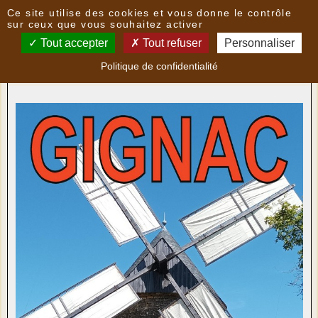
Panneau de gestion des cookies
Ce site utilise des cookies et vous donne le contrôle
Nouvelles
sur ceux que vous souhaitez activer
Tout accepter
Tout refuser
Personnaliser
Moulin de Gignac : visites et mise au vent le 9 mai
Politique de confidentialité
2024
- le
01/05/2024 20:36
par
LoPatrimoni