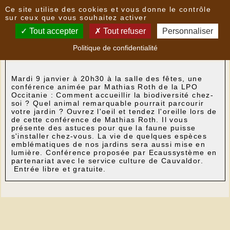
Panneau de gestion des cookies
Ce site utilise des cookies et vous donne le contrôle
Nouvelles
sur ceux que vous souhaitez activer
Tout accepter
Tout refuser
Personnaliser
Comment accueillir la biodiversité chez-soi ?
- le
Politique de confidentialité
26/12/2023 22:02
par
Chastanet_jean-_clau
Mardi 9 janvier à 20h30 à la salle des fêtes, une
conférence animée par Mathias Roth de la LPO
Occitanie : Comment accueillir la biodiversité chez-
soi ? Quel animal remarquable pourrait parcourir
votre jardin ? Ouvrez l'oeil et tendez l'oreille lors de
de cette conférence de Mathias Roth. Il vous
présente des astuces pour que la faune puisse
s'installer chez-vous. La vie de quelques espèces
emblématiques de nos jardins sera aussi mise en
lumière. Conférence proposée par Ecaussystème en
partenariat avec le service culture de Cauvaldor.
Entrée libre et gratuite.