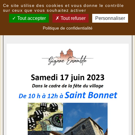
Panneau de gestion des cookies
Ce site utilise des cookies et vous donne le contrôle
Nouvelles
sur ceux que vous souhaitez activer
Tout accepter
Tout refuser
Personnaliser
Fête du village
- le
13/06/2023 12:07
par
Politique de confidentialité
GignacEnsemble