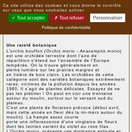
Panneau de gestion des cookies
Ce site utilise des cookies et vous donne le contrôle
Nouvelles
sur ceux que vous souhaitez activer
Tout accepter
Tout refuser
Personnaliser
L'orchis bouffon sur le site du moulin
- le
Politique de confidentialité
04/04/2023 09:28
par
patrimoni
Une rareté botanique
L'orchis bouffon
(Orchis morio - Anacamptis morio
)
est une orchidée terrestre dont l'
aire de
répartition
s'étend sur l'ensemble de l'Europe
tempérée. On la trouve généralement en
pleine
lumière
sur les prairies maigres et
en
lisière
de
bois
clairs.
Les orchidées de cette
catégorie sont des variétés botaniques extrêmement
rares, victimes de la pollution depuis les années
1980. Il s’agit de plantes délicates. Essayez de ne
pas les piétiner ! On peut en voir une trentaine
autour du moulin, surtout sur le versant sud du
plateau.
C'est une plante de floraison précoce (début avril,
mais cette année en fleur dès la mi-mars autour du
moulin). La hampe assez courte
porte
une
inflorescence
d'une vingtaine de fleurs
dont les teintes varient du violet au rose
lilas
.
L
'Orchis morio
présente une dormance estivale et