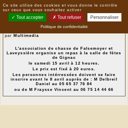
Panneau de gestion des cookies
Ce site utilise des cookies et vous donne le contrôle
Nouvelles
sur ceux que vous souhaitez activer
Tout accepter
Tout refuser
Personnaliser
Repas de chasse de l'Association de chasse de
Politique de confidentialité
Falsemoyer et de Laveyssière
- le
29/03/2023 13:55
par
Multimedia
L'association de chasse de Falsemoyer et
Laveyssière organise un repas à la salle de fètes
de Gignac
le samedi 15 avril à 12 heures.
Le prix est fixé à 20 euros.
Les personnes intérressées doivent se faire
inscrire avant le 8 avril auprès de : M Delbreil
Daniel au 05 65 37 76 84
ou de M Fraysse Vincent au 06 75 14 44 66