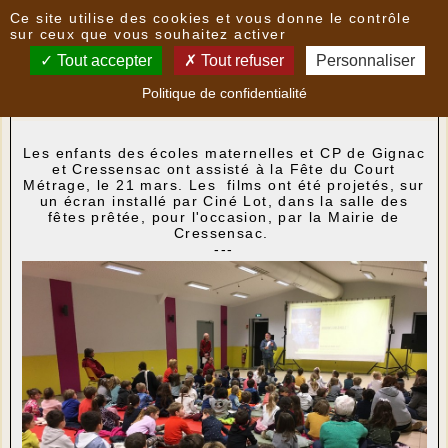
Panneau de gestion des cookies
Ce site utilise des cookies et vous donne le contrôle
Nouvelles
sur ceux que vous souhaitez activer
Tout accepter
Tout refuser
Personnaliser
Les enfants des écoles ont assisté à la Fête du
Politique de confidentialité
Cours Métrage
- le
27/03/2023 17:06
par
FoyerRural
Les enfants des écoles maternelles et CP de Gignac
et Cressensac ont assisté à la Fête du Court
Métrage, le 21 mars. Les films ont été projetés, sur
un écran installé par Ciné Lot, dans la salle des
fêtes prêtée, pour l'occasion, par la Mairie de
Cressensac.
---