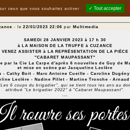
Tout accepter
 sur ceux que vous souhaitez activer
uzance
- le
22/01/2023 22:06
par
Multimedia
SAMEDI 28 JANVIER 2023 à 17 h 30
à
LA MAISON DE LA TRUFFE
à
CUZANCE
VENEZ ASSISTER
à
LA REPR
É
SENTATION DE LA PI
È
CE
"CABARET MAUPASSANT"
ée par la Cie La Carpe d'après 6 nouvelles de Guy de 
et mise en scène par Jacqueline Leclère
u - Cathy Boit - Marc Antoine Cueille - Caroline Dugén
line Leclère - Nadine Pillet - Martine Tronche - Arnaud
“Les 6 coups du brigadier”, qui se tient tous les ans au 
attribué "Le brigadier 2022" à "Cabaret Maupassant".
---