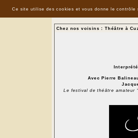
Panneau de gestion des cookies
Nouvelles
Ce site utilise des cookies et vous donne le contrôle
Chez nos voisins : Théâtre à C
Interprét
Avec Pierre Balinea
Jacque
Le festival de théâtre amateur 