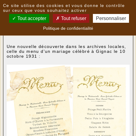
Panneau de gestion des cookies
Ce site utilise des cookies et vous donne le contrôle
Nouvelles
sur ceux que vous souhaitez activer
Tout accepter
Tout refuser
Personnaliser
Menu de mariage (1931)
- le
16/11/2022 09:27
par
Politique de confidentialité
multimedia
Une nouvelle découverte dans les archives locales,
celle du menu d'un mariage célébré à Gignac le 10
octobre 1931 :