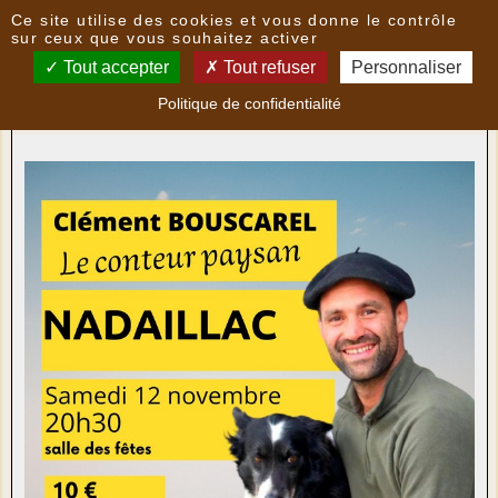
Panneau de gestion des cookies
Ce site utilise des cookies et vous donne le contrôle
Nouvelles
sur ceux que vous souhaitez activer
Tout accepter
Tout refuser
Personnaliser
Chez nos voisins : Bouscarel à Nadaillac
- le
Politique de confidentialité
08/11/2022 07:28
par
Multimedia