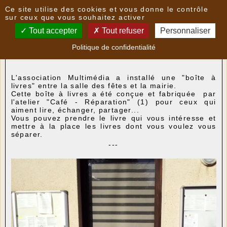
Panneau de gestion des cookies
Ce site utilise des cookies et vous donne le contrôle
Nouvelles
sur ceux que vous souhaitez activer
Tout accepter
Tout refuser
Personnaliser
Installation d'une boîte à livres
- le
02/11/2022
Politique de confidentialité
17:56
par
Multimedia
L'association Multimédia a installé une "boîte à
livres" entre la salle des fêtes et la mairie.
Cette boîte à livres a été conçue et fabriquée par
l'atelier "Café - Réparation" (1) pour ceux qui
aiment lire, échanger, partager...
Vous pouvez prendre le livre qui vous intéresse et
mettre à la place les livres dont vous voulez vous
séparer.
---