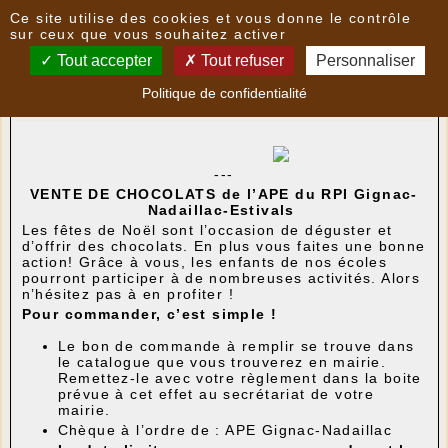
Panneau de gestion des cookies
Ce site utilise des cookies et vous donne le contrôle
Nouvelles
sur ceux que vous souhaitez activer
Tout accepter
Tout refuser
Personnaliser
VENTE DE CHOCOLATS de l’APE du RPI Gignac-
Politique de confidentialité
Nadaillac-Estivals
- le
27/10/2022 14:31
par
APE
---
VENTE DE CHOCOLATS de l’APE du RPI Gignac-
Nadaillac-Estivals
Les fêtes de Noël sont l’occasion de déguster et
d’offrir des chocolats. En plus vous faites une bonne
action! Grâce à vous, les enfants de nos écoles
pourront participer à de nombreuses activités. Alors
n’hésitez pas à en profiter !
Pour commander, c’est simple !
Le bon de commande à remplir se trouve dans
le catalogue que vous trouverez en mairie.
Remettez-le avec votre règlement dans la boite
prévue à cet effet au secrétariat de votre
mairie.
Chèque à l’ordre de : APE Gignac-Nadaillac