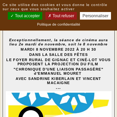
Panneau de gestion des cookies
Ce site utilise des cookies et vous donne le contrôle
Nouvelles
sur ceux que vous souhaitez activer
Tout accepter
Tout refuser
Personnaliser
Cinéma à Gignac
- le
19/10/2022 14:31
par
Politique de confidentialité
FoyerRural
Exceptionnellement, la séance de cinéma aura
lieu 2e mardi de novembre, soit le 8 novembre
MARDI 8 NOVEMBRE 2022 À 20 H 30
DANS LA SALLE DES FÊTES
LE FOYER RURAL DE GIGNAC ET CINÉ-LOT VOUS
PROPOSENT LA PROJECTION DU FILM
"CHRONIQUE D'UNE LIAISON PASSAGÈRE"
d'EMMANUEL MOURET
AVEC SANDRINE KIBERLAIN ET VINCENT
MACAIGNE
---