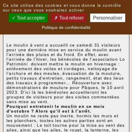
Panneau de gestion des cookies
Ce site utilise des cookies et vous donne le contrôle
Nouvelles
sur ceux que vous souhaitez activer
Tout accepter
Tout refuser
Personnaliser
Dernière mouture avant hivernage
- le
08/10/2022
Politique de confidentialité
19:16
par
loPatrimoni
Le moulin à vent a accueilli ce samedi 31 visiteurs
pour une dernière mise en service du moulin avant
l’arrivée des pluies et du froid. En effet, avec
l’arrivée de l’hiver, les bénévoles de l’association Lo
Patrimòni doivent mettre le moulin en hivernage :
enlèvement des voiles et cordages, nettoyage de
l’archure et des meules, évacuation de la mouture,
petits travaux d’entretien, rangement, état des lieux
des travaux à programmer… Réouverture avec
démonstrations de mouture pour Pâques, le 10 avril
2023. D’ici là les bénévoles accueilleront les
groupes de visiteurs pour des visites commentées
sans mise au vent.
Pourquoi entretenir le moulin en ce mois
d’octobre ? Alors qu’il est à l’arrêt.
Un moulin ne reste pas inerte, hormis les murs et
les planchers, toutes les autres parties sont en
mouvement : Le toit tourne pour la mise au vent des
ailes, ainsi que les ailes, le rouet, la lanterne, les