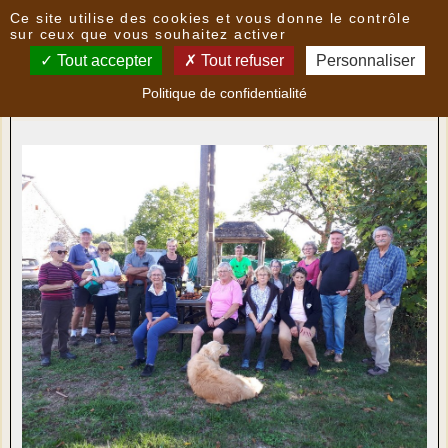
Panneau de gestion des cookies
Ce site utilise des cookies et vous donne le contrôle
Nouvelles
sur ceux que vous souhaitez activer
Tout accepter
Tout refuser
Personnaliser
Rando du lundi 3 octobre
- le
04/10/2022 07:09
par
Politique de confidentialité
LoPatrimoni