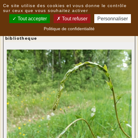
Panneau de gestion des cookies
Ce site utilise des cookies et vous donne le contrôle
Nouvelles
sur ceux que vous souhaitez activer
Tout accepter
Tout refuser
Personnaliser
C'est le moment pour consommer des
Politique de confidentialité
"respounchous" !
- le
04/05/2022 17:53
par
bibliotheque