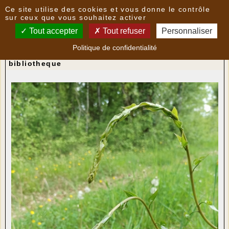
Panneau de gestion des cookies
Ce site utilise des cookies et vous donne le contrôle
Nouvelles
sur ceux que vous souhaitez activer
Tout accepter
Tout refuser
Personnaliser
C'est le moment pour consommer des
Politique de confidentialité
"respounchous" !
- le
04/05/2022 17:53
par
bibliotheque