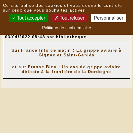
Panneau de gestion des cookies
Ce site utilise des cookies et vous donne le contrôle
Nouvelles
sur ceux que vous souhaitez activer
Tout accepter
Tout refuser
Personnaliser
Sur France Info ce matin : Un foyer de grippe
Politique de confidentialité
aviaire détecté dans le Lot, à Gignac.
- le
03/04/2022 08:48
par
bibliotheque
Sur France Info ce matin : La grippe aviaire à
Gignac et Saint-Geniès
et sur France Bleu : Un cas de grippe aviaire
détecté à la frontière de la Dordogne